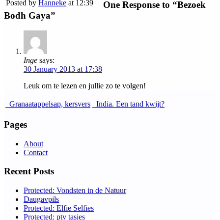
Posted by
Hanneke
at 12:39
One Response to “Bezoek
Bodh Gaya”
Inge
says:
30 January 2013 at 17:38
Leuk om te lezen en jullie zo te volgen!
Granaatappelsap, kersvers
India. Een tand kwijt?
Pages
About
Contact
Recent Posts
Protected: Vondsten in de Natuur
Daugavpils
Protected: Elfie Selfies
Protected: ptv tasjes