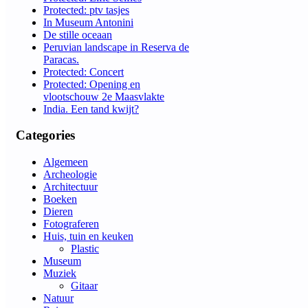
Protected: ptv tasjes
In Museum Antonini
De stille oceaan
Peruvian landscape in Reserva de
Paracas.
Protected: Concert
Protected: Opening en
vlootschouw 2e Maasvlakte
India. Een tand kwijt?
Categories
Algemeen
Archeologie
Architectuur
Boeken
Dieren
Fotograferen
Huis, tuin en keuken
Plastic
Museum
Muziek
Gitaar
Natuur