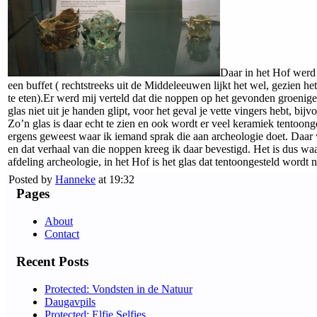
Daar in het Hof werd 
een buffet ( rechtstreeks uit de Middeleeuwen lijkt het wel, gezien het
te eten).Er werd mij verteld dat die noppen op het gevonden groenige 
glas niet uit je handen glipt, voor het geval je vette vingers hebt, bij
Zo’n glas is daar echt te zien en ook wordt er veel keramiek tentoong
ergens geweest waar ik iemand sprak die aan archeologie doet. Daar 
en dat verhaal van die noppen kreeg ik daar bevestigd. Het is dus waa
afdeling archeologie, in het Hof is het glas dat tentoongesteld wordt 
Posted by
Hanneke
at 19:32
Pages
About
Contact
Recent Posts
Protected: Vondsten in de Natuur
Daugavpils
Protected: Elfie Selfies