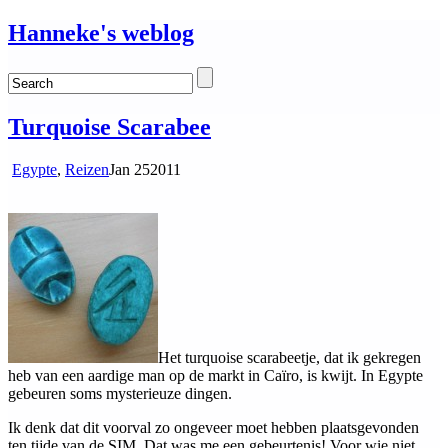
Hanneke's weblog
Turquoise Scarabee
Egypte
,
Reizen
Jan
25
2011
Het turquoise scarabeetje, dat ik gekregen
heb van een aardige man op de markt in Caïro, is kwijt. In Egypte
gebeuren soms mysterieuze dingen.
Ik denk dat dit voorval zo ongeveer moet hebben plaatsgevonden
ten tijde van de SIM. Dat was me een gebeurtenis! Voor wie niet