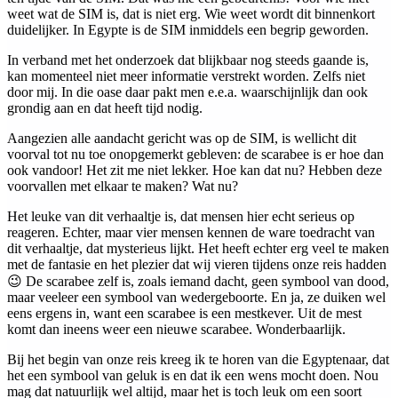
weet wat de SIM is, dat is niet erg. Wie weet wordt dit binnenkort
duidelijker. In Egypte is de SIM inmiddels een begrip geworden.
In verband met het onderzoek dat blijkbaar nog steeds gaande is,
kan momenteel niet meer informatie verstrekt worden. Zelfs niet
door mij. In die oase daar pakt men e.e.a. waarschijnlijk dan ook
grondig aan en dat heeft tijd nodig.
Aangezien alle aandacht gericht was op de SIM, is wellicht dit
voorval tot nu toe onopgemerkt gebleven: de scarabee is er hoe dan
ook vandoor! Het zit me niet lekker. Hoe kan dat nu? Hebben deze
voorvallen met elkaar te maken? Wat nu?
Het leuke van dit verhaaltje is, dat mensen hier echt serieus op
reageren. Echter, maar vier mensen kennen de ware toedracht van
dit verhaaltje, dat mysterieus lijkt. Het heeft echter erg veel te maken
met de fantasie en het plezier dat wij vieren tijdens onze reis hadden
😉 De scarabee zelf is, zoals iemand dacht, geen symbool van dood,
maar veeleer een symbool van wedergeboorte. En ja, ze duiken wel
eens ergens in, want een scarabee is een mestkever. Uit de mest
komt dan ineens weer een nieuwe scarabee. Wonderbaarlijk.
Bij het begin van onze reis kreeg ik te horen van die Egyptenaar, dat
het een symbool van geluk is en dat ik een wens mocht doen. Nou
mag dat natuurlijk wel altijd, maar het is toch leuk om een soort